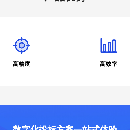
高精度
高效率
逻辑计算，灵活使用控制价、平均
不用1分钟就可以帮助招标人/投
低价、指定价等各类基准价，轻松
清标，将大量减少检查时间及成
价不怕算错，避免人工盲区。
清标效率。
数字化投标方案一站式体验