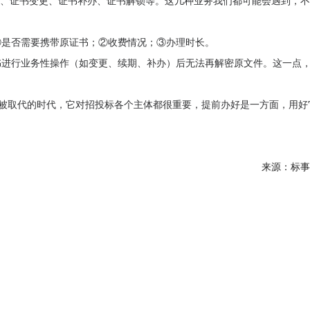
期、证书变更、证书补办、证书解锁等。这几种业务我们都可能会遇到，
①是否需要携带原证书；②收费情况；③办理时长。
书进行业务性操作（如变更、续期、补办）后无法再解密原文件。这一点
未被取代的时代，它对招投标各个主体都很重要，提前办好是一方面，用好
来源：标事