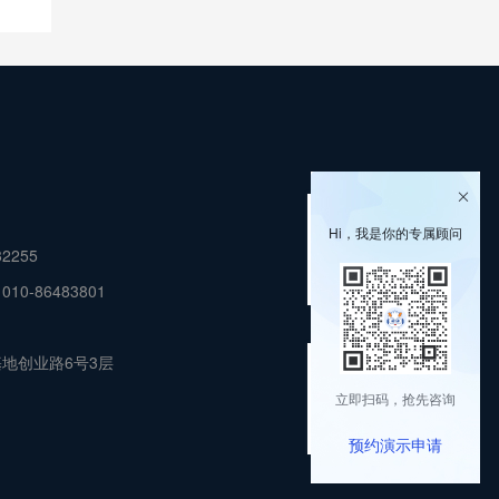
Hi，我是你的专属顾问
2255
-86483801
添加企微咨询
地创业路6号3层
立即扫码，抢先咨询
预约演示申请
筑龙服务号