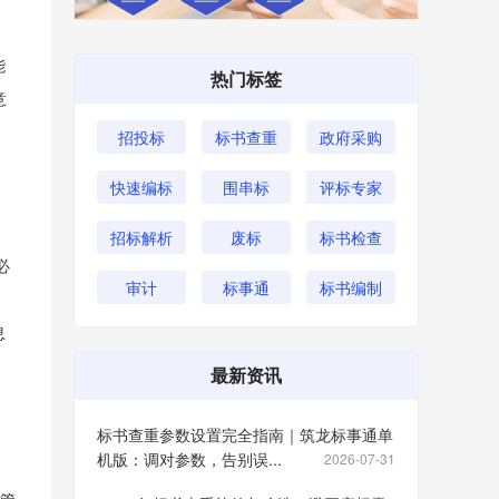
能
热门标签
意
招投标
标书查重
政府采购
。
快速编标
围串标
评标专家
招标解析
废标
标书检查
必
审计
标事通
标书编制
息
最新资讯
标书查重参数设置完全指南｜筑龙标事通单
机版：调对参数，告别误...
2026-07-31