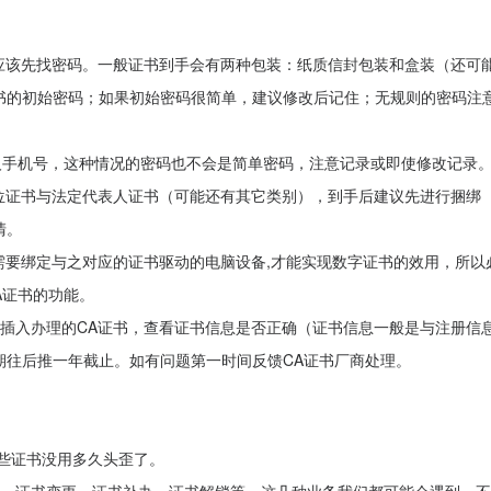
应该先找密码。一般证书到手会有两种包装：纸质信封包装和盒装（还可
书的初始密码；如果初始密码很简单，建议修改后记住；无规则的密码注
人手机号，这种情况的密码也不会是简单密码，注意记录或即使修改记录
位证书与法定代表人证书（可能还有其它类别），到手后建议先进行捆绑
清。
需要绑定与之对应的证书驱动的电脑设备,才能实现数字证书的效用，所以
A证书的功能。
插入办理的CA证书，查看证书信息是否正确（证书信息一般是与注册信
期往后推一年截止。如有问题第一时间反馈CA证书厂商处理。
有些证书没用多久头歪了。