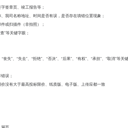
签字签章页、竣工报告等；
称、我司名称地址、时间是否有误，是否存在填错位置现象；
印件或扫描件（非拍照）；
备查”等关键字眼；
丧失”、“失去”、“拒绝”、“否决”、“后果”、“有权”、“承担”、“取消”等关
算错误；
报价没有大于最高投标限价、纸质版、电子版、上传应都一致
、漏页