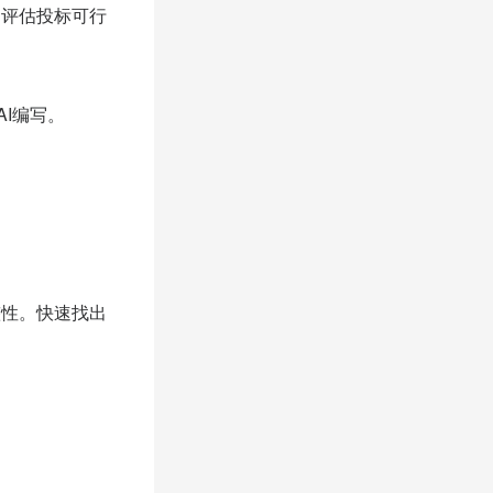
速评估投标可行
I编写。
）
整性。快速找出