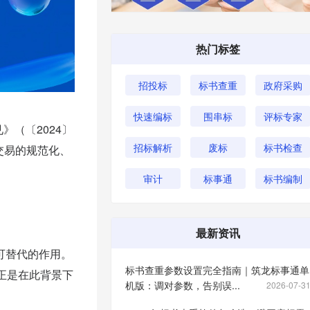
热门标签
招投标
标书查重
政府采购
快速编标
围串标
评标专家
（〔2024〕
招标解析
废标
标书检查
交易的规范化、
审计
标事通
标书编制
最新资讯
可替代的作用。
标书查重参数设置完全指南｜筑龙标事通单
正是在此背景下
机版：调对参数，告别误...
2026-07-3