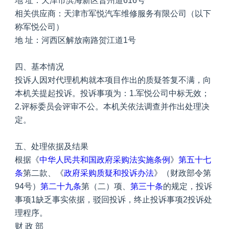
地 址：天津市滨海新区晋州道616号
相关供应商：天津市军悦汽车维修服务有限公司（以下
称军悦公司）
地 址：河西区解放南路贺江道1号
四、基本情况
投诉人因对代理机构就本项目作出的质疑答复不满，向
本机关提起投诉。投诉事项为：1.军悦公司中标无效；
2.评标委员会评审不公。本机关依法调查并作出处理决
定。
五、处理依据及结果
根据《
中华人民共和国政府采购法实施条例
》
第五十七
条
第二款、《
政府采购质疑和投诉办法
》（财政部令第
94号）
第二十九条
第（二）项、
第三十条
的规定，投诉
事项1缺乏事实依据，驳回投诉，终止投诉事项2投诉处
理程序。
财 政 部