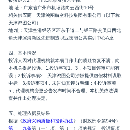
被投诉人2：广州民航职业技术学院
地 址：广东省广州市机场路向云西街10号
相关供应商：天津鸿图航空科技集团有限公司（以下称
天津鸿图公司）
地 址：天津空港经济区环东干道二与经三路交叉口西北
角天津滨海新区先进制造职业技能公共实训中心A座
四、基本情况
投诉人因对代理机构就本项目作出的质疑答复不满，向
本机关提起投诉。1.投诉事项1、3，本项目评审可能有
误；2.投诉事项2，天津鸿图公司涉嫌提供虚假材料谋取
中标；3.投诉事项4，未告知其评分明细；4.投诉事项
5，代理机构变更公告发布时间不合理。本机关依法调
查并作出处理决定。
五、处理依据及结果
根据《
政府采购质疑和投诉办法
》（财政部令第94号）
第二十九条
第（一）项、第（二）项的规定，投诉事项